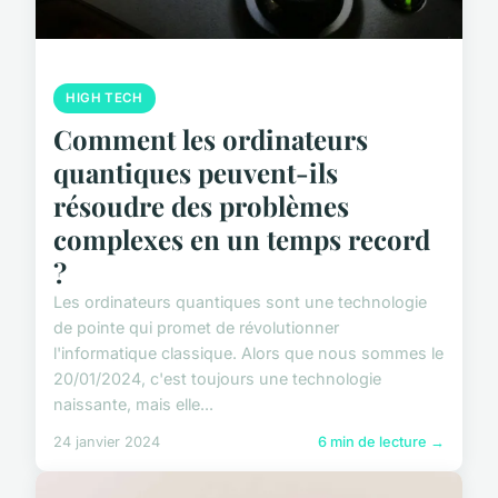
HIGH TECH
Comment les ordinateurs
quantiques peuvent-ils
résoudre des problèmes
complexes en un temps record
?
Les ordinateurs quantiques sont une technologie
de pointe qui promet de révolutionner
l'informatique classique. Alors que nous sommes le
20/01/2024, c'est toujours une technologie
naissante, mais elle...
24 janvier 2024
6 min de lecture →