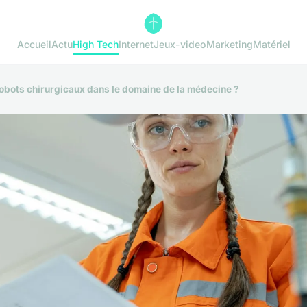
Accueil
Actu
High Tech
Internet
Jeux-video
Marketing
Matériel
obots chirurgicaux dans le domaine de la médecine ?