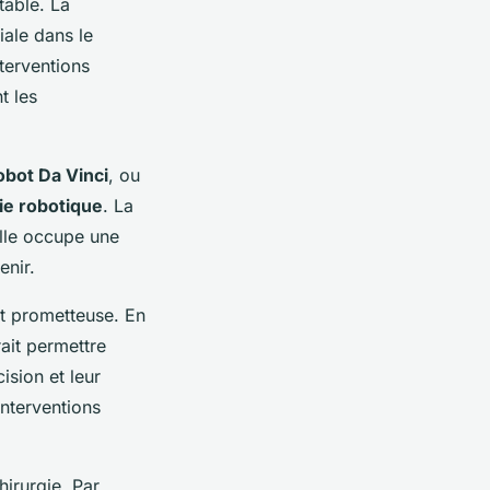
table. La
iale dans le
terventions
t les
obot Da Vinci
, ou
ie robotique
. La
elle occupe une
enir.
st prometteuse. En
rait permettre
ision et leur
interventions
irurgie. Par