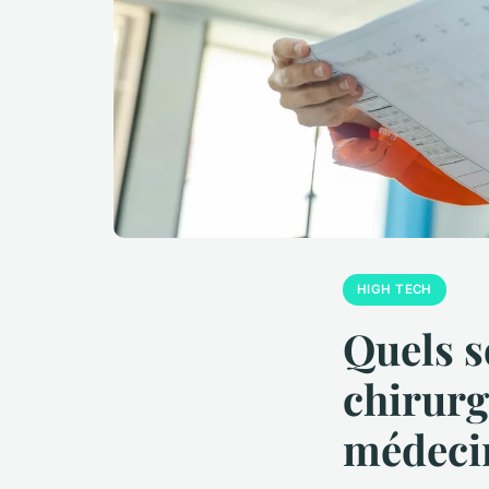
HIGH TECH
Quels s
chirurg
médeci