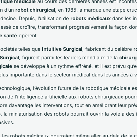
tique médicale
au cours des dernières années est incontes
on d’un
robot chirurgical
, en 1985, a marqué une étape cruc
ecine. Depuis, l’utilisation de
robots médicaux
dans les in
 cessé de croître, transformant progressivement la façon don
e santé
opèrent.
sociétés telles que
Intuitive Surgical
, fabricant du célèbre
r
Surgical
, figurent parmi les leaders mondiaux de la
chirurg
gicale
se développe à un rythme effréné, et il est prévu qu’
plus importante dans le secteur médical dans les années à v
echnologique, l’évolution future de la robotique médicale e
tion de l’intelligence artificielle aux robots chirurgicaux pour
re davantage les interventions, tout en améliorant leur préc
s, la miniaturisation des robots pourrait ouvrir la voie à des 
sives.
 les robots médicaux pourraient même aller au-delà de la ch