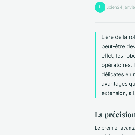
L
lucien
24 janvi
L’ère de la r
peut-être dev
effet, les rob
opératoires. 
délicates en 
avantages que
extension, à 
La précisio
Le premier avanta