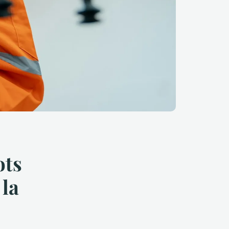
ots
 la