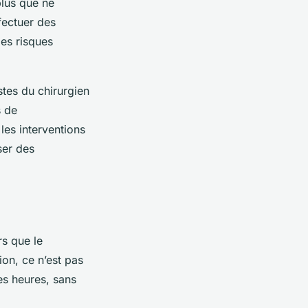
plus que ne
fectuer des
les risques
stes du chirurgien
s de
 les interventions
ser des
rs que le
ion, ce n’est pas
es heures, sans