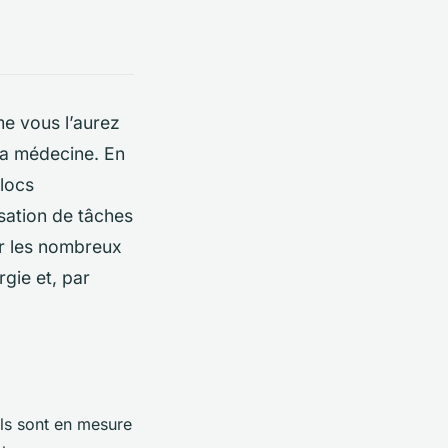
me vous l’aurez
la médecine. En
blocs
isation de tâches
er les nombreux
gie et, par
Ils sont en mesure