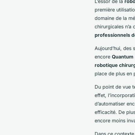
L’essor de la
robo
première utilisati
domaine de la méd
chirurgicales n’a
professionnels d
Aujourd’hui, des 
encore
Quantum 
robotique chirur
place de plus en 
Du point de vue t
effet, l’incorpora
d’automatiser enco
efficacité. De plu
encore moins inva
Dans ce contexte,