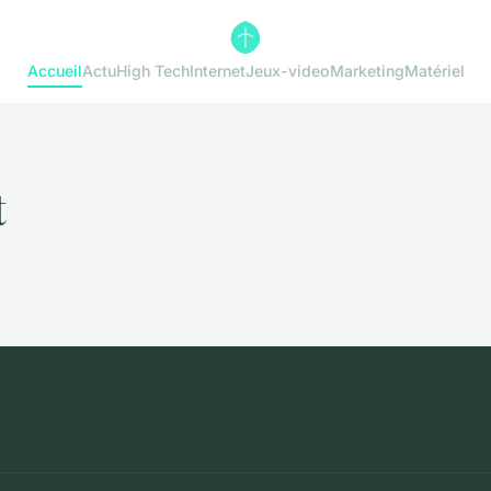
Accueil
Actu
High Tech
Internet
Jeux-video
Marketing
Matériel
t