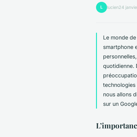
L
lucien
24 janvi
Le monde de l
smartphone
e
personnelles,
quotidienne.
préoccupation
technologies 
nous allons d
sur un Google
L’importanc