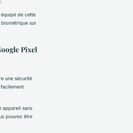
l
.
 équipé de cette
n biométrique sur
Google Pixel
re une sécurité
 facilement
re
appareil
sans
ous pouvez être