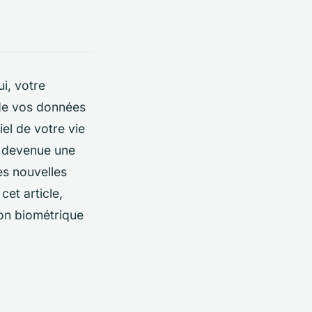
i, votre
 de vos données
iel de votre vie
t devenue une
es nouvelles
et article,
tion biométrique