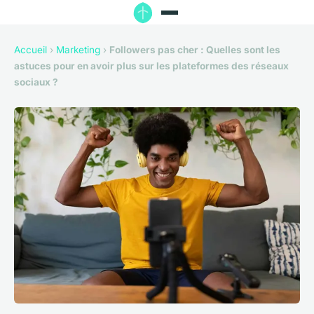
Accueil
›
Marketing
›
Followers pas cher : Quelles sont les
astuces pour en avoir plus sur les plateformes des réseaux
sociaux ?