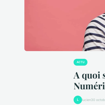
ACTU
A quoi 
Numéri
L
lucien
30 octo