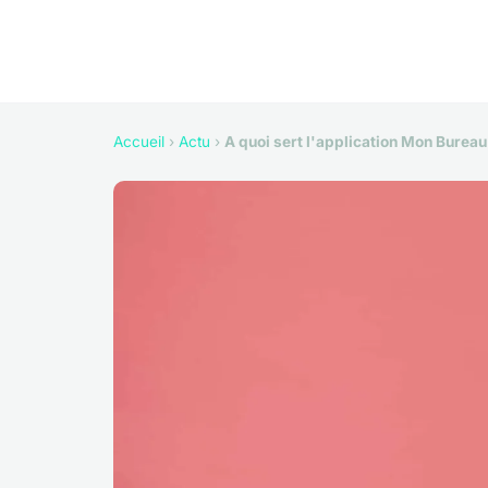
Accueil
›
Actu
›
A quoi sert l'application Mon Burea