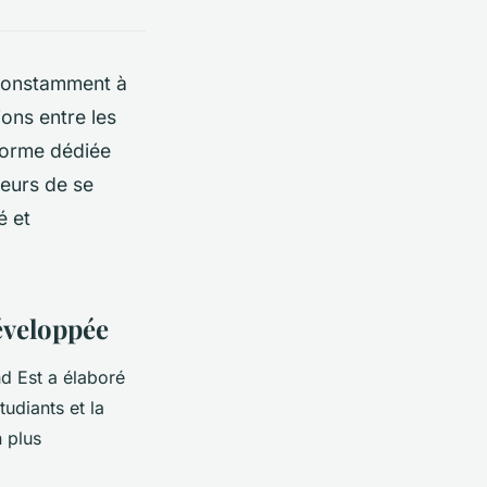
 constamment à
ons entre les
forme dédiée
teurs de se
é et
éveloppée
d Est a élaboré
udiants et la
 plus