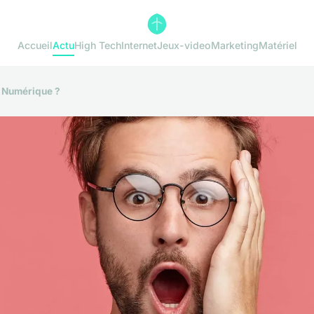
Accueil
Actu
High Tech
Internet
Jeux-video
Marketing
Matériel
u Numérique ?