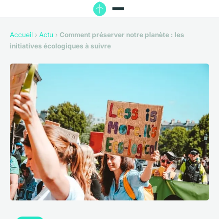
Accueil
›
Actu
›
Comment préserver notre planète : les
initiatives écologiques à suivre