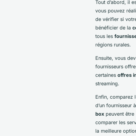
Tout d’abord, il e
vous pouvez réal
de vérifier si vot
bénéficier de la
c
tous les
fourniss
régions rurales.
Ensuite, vous dev
fournisseurs offr
certaines
offres i
streaming.
Enfin, comparez l
d’un fournisseur 
box
peuvent être 
comparer les serv
la meilleure optio