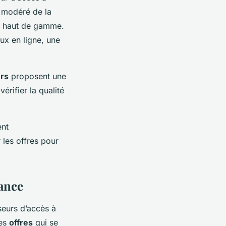
 modéré de la
e haut de gamme.
ux en ligne, une
rs
proposent une
érifier la qualité
ent
 les offres pour
rance
seurs d’accès à
tes
offres
qui se