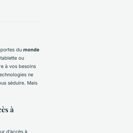
s portes du
monde
 tablette ou
e à vos besoins
technologies ne
ous séduire. Mais
cès à
eur d’accès à