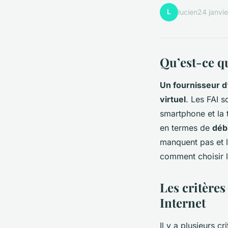
L
lucien
24 janvi
Qu’est-ce qu
Un fournisseur d’
virtuel
. Les FAI s
smartphone et la 
en termes de
déb
manquent pas et 
comment choisir le
Les critères
Internet
Il y a plusieurs c