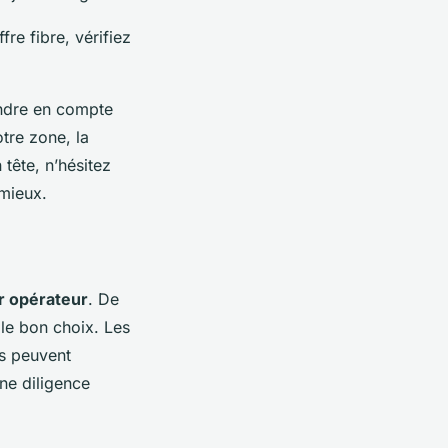
fre fibre, vérifiez
endre en compte
otre zone, la
 tête, n’hésitez
 mieux.
r opérateur
. De
le bon choix. Les
es peuvent
une diligence