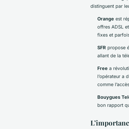
distinguent par l
Orange
est rép
offres ADSL et 
fixes et parfoi
SFR
propose ég
allant de la t
Free
a révolut
l’opérateur a d
comme l’accès 
Bouygues Te
bon rapport qu
L’importance