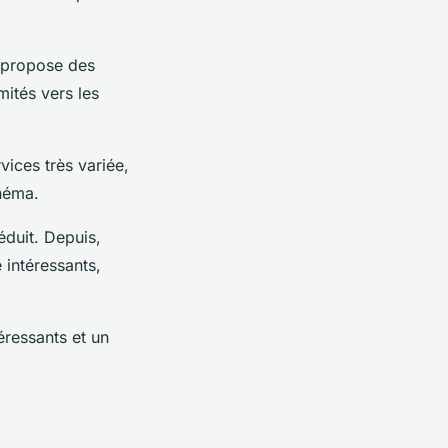
r propose des
mités vers les
ices très variée,
inéma.
éduit. Depuis,
 intéressants,
éressants et un