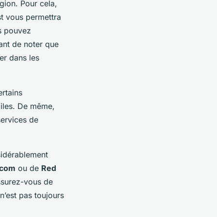
égion. Pour cela,
st vous permettra
us pouvez
tant de noter que
er dans les
ertains
biles. De même,
services de
nsidérablement
ecom
ou de
Red
ssurez-vous de
n’est pas toujours